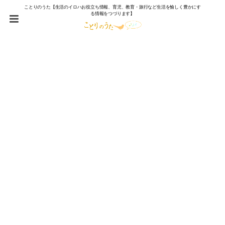
ことりのうた【生活のイロハお役立ち情報、育児、教育・旅行など生活を愉しく豊かにす
る情報をつづります】