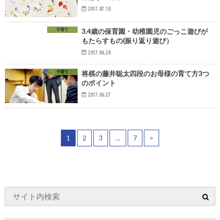
2017.07.10
子育て
3.4歳の保育園・幼稚園児のごっこ遊びが
もたらすもの(振り返り遊び）
2017.06.28
子育て
将棋の藤井聡太四段のお母様の育て方3つ
のポイント
2017.06.27
1
2
3
…
7
>