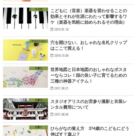
ライフ
こどもに（音楽）楽器を習わせることの
効果とそれが生涯にわたって影響するワ
ケ（楽器を気軽に始められるその理由）
2019.01.18
ファッション
穴を開けない、おしゃれな名札クリップ
はここで買える！
2018.10.08
子育て
世界地図と日本地図のおしゃれなポスタ
ーならコレ！頭の良い子に育てるための
三種の神器アイテム！
2017.08.23
子育て
スタジオアリスのお宮参り撮影と衣装レ
ンタル費用について
2017.08.04
子育て
ひらがなの覚え方 3?4歳のこどもにどう
伸ばす？遊ぶ？