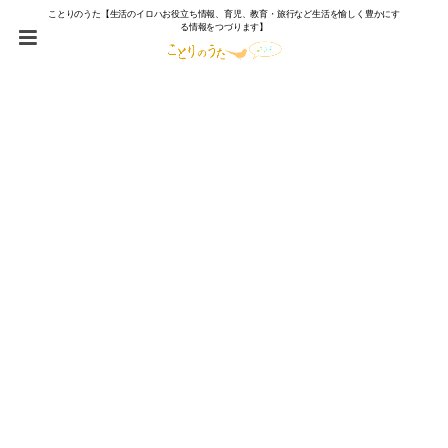
ことりのうた【生活のイロハお役立ち情報、育児、教育・旅行など生活を愉しく豊かにす
る情報をつづります】