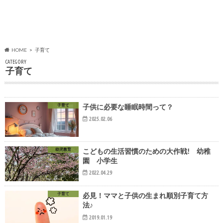
HOME
子育て
CATEGORY
子育て
子育て
子供に必要な睡眠時間って？
2025.02.06
幼児教育
こどもの生活習慣のための大作戦! 幼稚
園 小学生
2022.04.29
子育て
必見！ママと子供の生まれ順別子育て方
法♪
2019.01.19