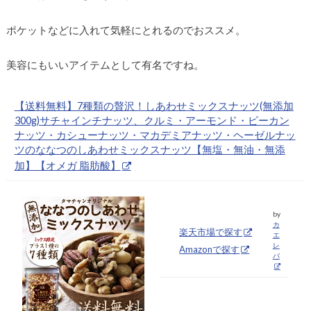
ポケットなどに入れて気軽にとれるのでおススメ。
美容にもいいアイテムとして有名ですね。
【送料無料】7種類の贅沢！しあわせミックスナッツ(無添加
300g)サチャインチナッツ、クルミ・アーモンド・ピーカン
ナッツ・カシューナッツ・マカデミアナッツ・ヘーゼルナッ
ツのななつのしあわせミックスナッツ【無塩・無油・無添
加】【オメガ 脂肪酸】
by
カ
楽天市場で探す
エ
レ
Amazonで探す
バ