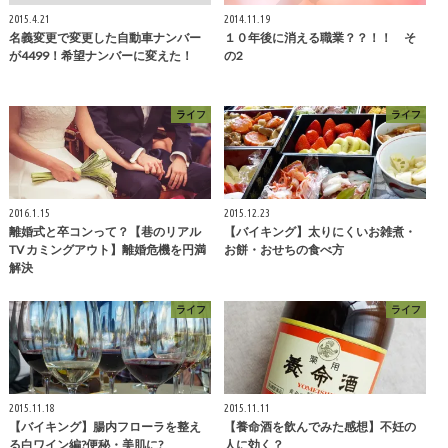
2015.4.21
2014.11.19
名義変更で変更した自動車ナンバー
１０年後に消える職業？？！！ そ
が4499！希望ナンバーに変えた！
の2
ライフ
ライフ
2016.1.15
2015.12.23
離婚式と卒コンって？【巷のリアル
【バイキング】太りにくいお雑煮・
TV カミングアウト】離婚危機を円満
お餅・おせちの食べ方
解決
ライフ
ライフ
2015.11.18
2015.11.11
【バイキング】腸内フローラを整え
【養命酒を飲んでみた感想】不妊の
る白ワイン編?便秘・美肌に?
人に効く？