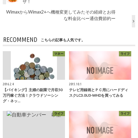
ザ！
WimaxからWimax2+へ機種変更してみたその経緯とお得
な料金比べー通信費節約ー
RECOMMEND
こちらの記事も人気です。
マネー
ライフ
2016.2.4
2015.10.1
【バイキング】主婦の副業で月収50
テレビ用録画とＰＣ用にハードディ
万円稼ぐ方法！クラウドソーシン
スクLC3.0U3-WHDを買ってみる
グ・ネッ…
ライフ
ライフ