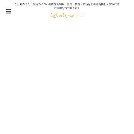
ことりのうた【生活のイロハお役立ち情報、育児、教育・旅行など生活を愉しく豊かにす
る情報をつづります】