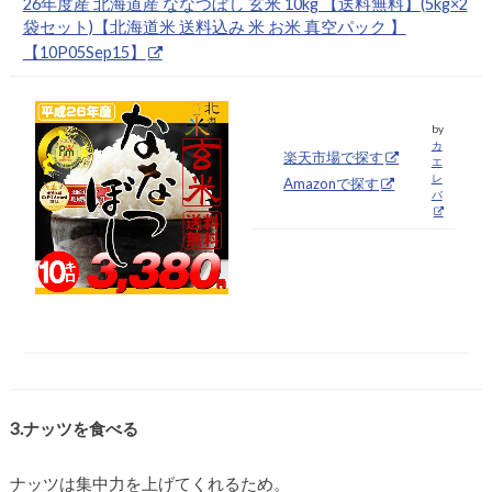
26年度産 北海道産 ななつぼし 玄米 10kg 【送料無料】(5kg×2
袋セット)【北海道米 送料込み 米 お米 真空パック 】
【10P05Sep15】
by
カ
楽天市場で探す
エ
レ
Amazonで探す
バ
3.ナッツを食べる
ナッツは集中力を上げてくれるため。