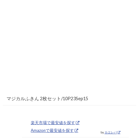
p
o
s
t
e
d
w
i
t
h
マジカルふきん 2枚セット/10P23Sep15
楽天市場で最安値を探す
Amazonで最安値を探す
by
カエレバ