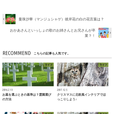
曼珠沙華（マンジュシャゲ）彼岸花の白の花言葉は？
おかあさんといっしょの歌のお姉さんとお兄さんが卒
業？！
RECOMMEND
こちらの記事も人気です。
ライフ
ライフ
2016.2.13
2017.12.5
お墓を選ぶときの基準は？霊園選び
クリスマスに北欧風インテリアでほ
の方法
っこりしよう♪
ライフ
ライフ