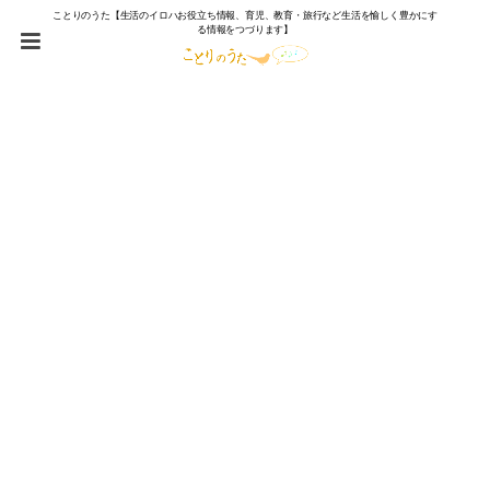
ことりのうた【生活のイロハお役立ち情報、育児、教育・旅行など生活を愉しく豊かにす
る情報をつづります】