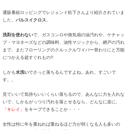
通販番組ロッピングでレジェンド松下さんより紹介されていま
した、
パルスイクロス
。
洗剤を使わない
で、ガスコンロや換気扇の油汚れや、ケチャッ
プ・マヨネーズなどの調味料、油性マジックから、網戸の汚れ
まで、またフローリングのクルックルワイパー替わりにと万能
につかえる超すぐれもの!!
しかも
水洗い
でさっと落ちるんですよね。あれ、すごいで
す。。
見ていいて気持ちいいくらい落ちるので、あんなに力を入れな
いで、しかもがっつり汚れを落とせるなら、どんなに楽に、
「
キレイ
」をキープできることか・・・
女性は特に年を重ねれば重ねるほど力が弱くなる人も多いの