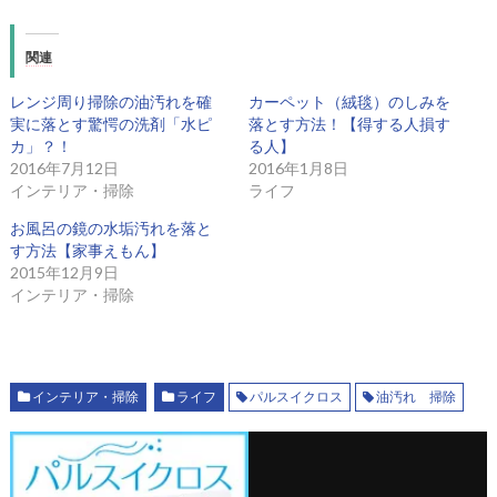
関連
レンジ周り掃除の油汚れを確
カーペット（絨毯）のしみを
実に落とす驚愕の洗剤「水ピ
落とす方法！【得する人損す
カ」？！
る人】
2016年7月12日
2016年1月8日
インテリア・掃除
ライフ
お風呂の鏡の水垢汚れを落と
す方法【家事えもん】
2015年12月9日
インテリア・掃除
インテリア・掃除
ライフ
パルスイクロス
油汚れ 掃除