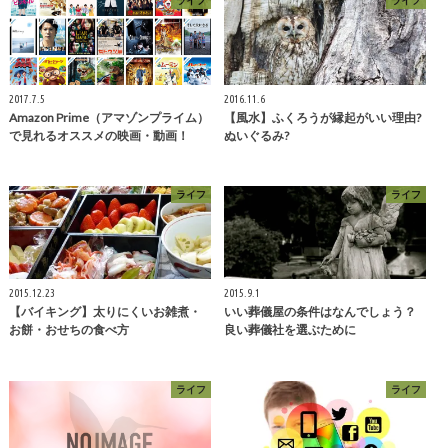
2017.7.5
2016.11.6
Amazon Prime（アマゾンプライム）
【風水】ふくろうが縁起がいい理由?
で見れるオススメの映画・動画！
ぬいぐるみ?
ライフ
ライフ
2015.12.23
2015.9.1
【バイキング】太りにくいお雑煮・
いい葬儀屋の条件はなんでしょう？
お餅・おせちの食べ方
良い葬儀社を選ぶために
ライフ
ライフ